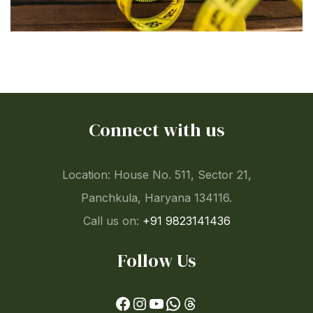
Connect with us
Location: House No. 511, Sector 21,
Panchkula, Haryana 134116.
Call us on:
+91 9823141436
Follow Us
F
I
Y
W
T